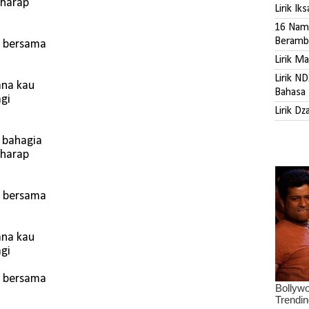
rharap
Lirik Ik
16 Nama
Beramb
n bersama
Lirik M
Lirik N
ana kau
Bahasa 
agi
Lirik D
 bahagia
rharap
n bersama
ana kau
agi
n bersama