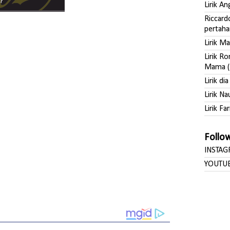
o?
Lirik A
Riccard
pertaha
Lirik M
Lirik R
Mama (
Lirik di
Lirik Na
Lirik Far
Follo
INSTA
YOUTU