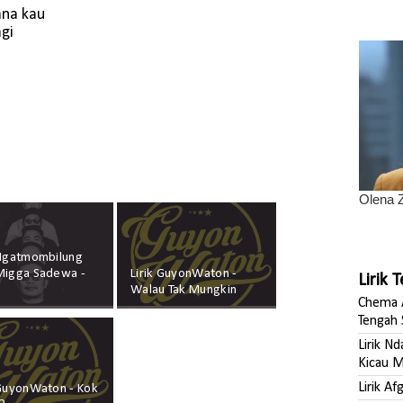
ana kau
agi
 Ngatmombilung
Migga Sadewa -
Lirik GuyonWaton -
Lirik 
s
Walau Tak Mungkin
Chema A
Tengah 
Lirik N
Kicau M
Lirik A
 GuyonWaton - Kok