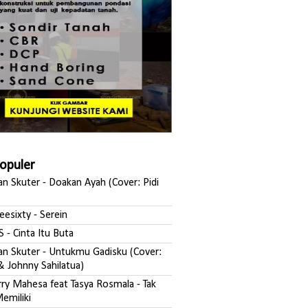
Populer
san Skuter - Doakan Ayah (Cover: Pidi
reesixty - Serein
S - Cinta Itu Buta
ksan Skuter - Untukmu Gadisku (Cover:
& Johnny Sahilatua)
erry Mahesa feat Tasya Rosmala - Tak
emiliki