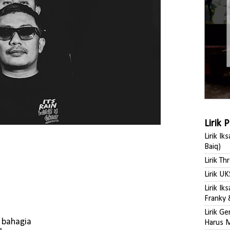
Lirik 
Lirik Ik
Baiq)
Lirik Th
Lirik UK
Lirik I
Franky 
Lirik G
 bahagia
Harus M