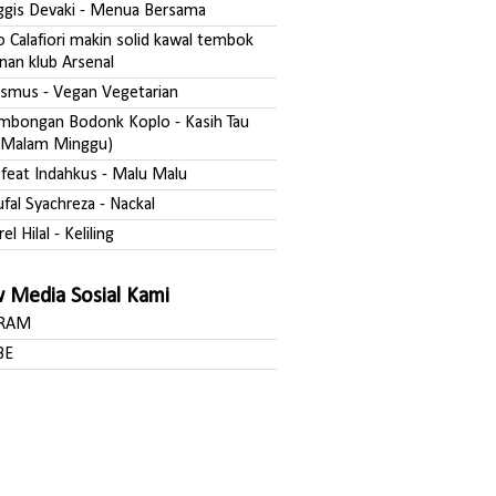
nggis Devaki - Menua Bersama
o Calafiori makin solid kawal tembok
nan klub Arsenal
asmus - Vegan Vegetarian
ombongan Bodonk Koplo - Kasih Tau
Malam Minggu)
a feat Indahkus - Malu Malu
ufal Syachreza - Nackal
rel Hilal - Keliling
w Media Sosial Kami
GRAM
BE