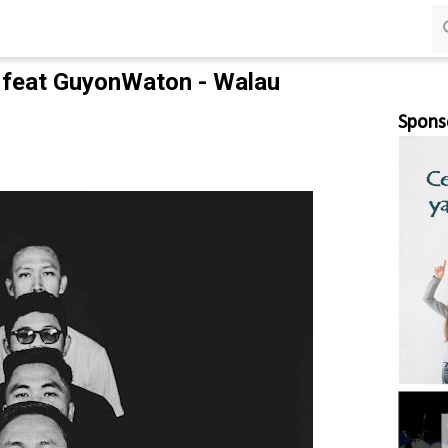
Langsung ke konten utama
 feat GuyonWaton - Walau
Spons