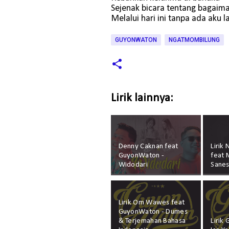
Sejenak bicara tentang bagaim
Melalui hari ini tanpa ada aku l
GUYONWATON
NGATMOMBILUNG
Lirik lainnya:
Denny Caknan feat
Lirik
GuyonWaton -
feat 
Widodari
Sane
Lirik Om Wawes feat
GuyonWaton - Dumes
& Terjemahan Bahasa
Lirik