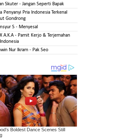
san Skuter - Jangan Seperti Bapak
 Penyanyi Pria Indonesia Terkenal
ut Gondrong
ansyur S - Menyesal
DX A.K.A - Pamit Kerjo & Terjemahan
Indonesia
zawin Nur Ikram - Pak Seo