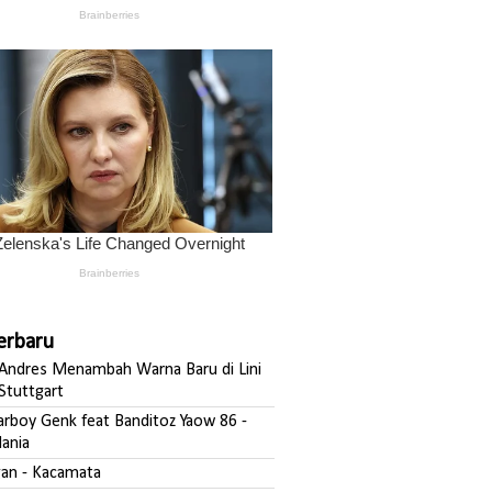
Terbaru
ndres Menambah Warna Baru di Lini
Stuttgart
darboy Genk feat Banditoz Yaow 86 -
ania
fgan - Kacamata