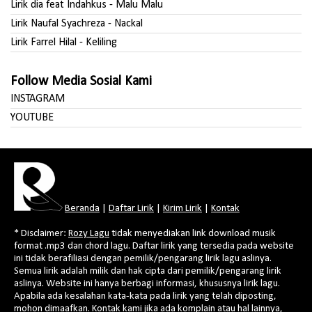
Lirik dia feat Indahkus - Malu Malu
Lirik Naufal Syachreza - Nackal
Lirik Farrel Hilal - Keliling
Follow Media Sosial Kami
INSTAGRAM
YOUTUBE
Beranda
|
Daftar Lirik
|
Kirim Lirik
|
Kontak
* Disclaimer:
Rozy Lagu
tidak menyediakan link download musik
format .mp3 dan chord lagu. Daftar lirik yang tersedia pada website
ini tidak berafiliasi dengan pemilik/pengarang lirik lagu aslinya.
Semua lirik adalah milik dan hak cipta dari pemilik/pengarang lirik
aslinya. Website ini hanya berbagi informasi, khususnya lirik lagu.
Apabila ada kesalahan kata-kata pada lirik yang telah diposting,
mohon dimaafkan. Kontak kami jika ada komplain atau hal lainnya,