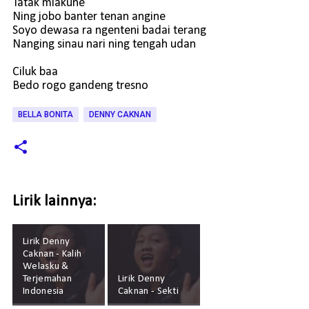
Tatak mlakune
Ning jobo banter tenan angine
Soyo dewasa ra ngenteni badai terang
Nanging sinau nari ning tengah udan
Ciluk baa
Bedo rogo gandeng tresno
BELLA BONITA
DENNY CAKNAN
Lirik lainnya:
Lirik Denny
Caknan - Kalih
Welasku &
Terjemahan
Lirik Denny
Indonesia
Caknan - Sekti