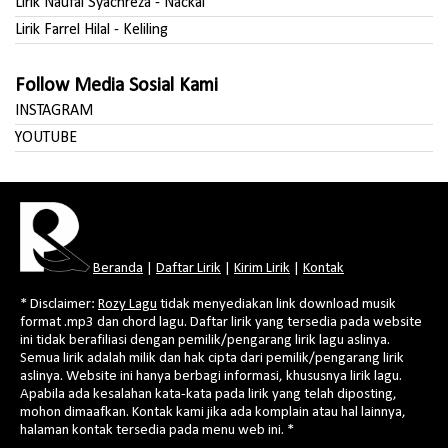
Lirik Naufal Syachreza - Nackal
Lirik Farrel Hilal - Keliling
Follow Media Sosial Kami
INSTAGRAM
YOUTUBE
Beranda
|
Daftar Lirik
|
Kirim Lirik
|
Kontak
* Disclaimer:
Rozy Lagu
tidak menyediakan link download musik
format .mp3 dan chord lagu. Daftar lirik yang tersedia pada website
ini tidak berafiliasi dengan pemilik/pengarang lirik lagu aslinya.
Semua lirik adalah milik dan hak cipta dari pemilik/pengarang lirik
aslinya. Website ini hanya berbagi informasi, khususnya lirik lagu.
Apabila ada kesalahan kata-kata pada lirik yang telah diposting,
mohon dimaafkan. Kontak kami jika ada komplain atau hal lainnya,
halaman kontak tersedia pada menu web ini. *