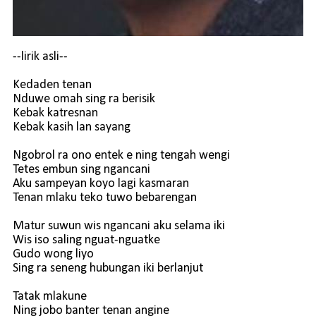
--lirik asli--
Kedaden tenan
Nduwe omah sing ra berisik
Kebak katresnan
Kebak kasih lan sayang
Ngobrol ra ono entek e ning tengah wengi
Tetes embun sing ngancani
Aku sampeyan koyo lagi kasmaran
Tenan mlaku teko tuwo bebarengan
Matur suwun wis ngancani aku selama iki
Wis iso saling nguat-nguatke
Gudo wong liyo
Sing ra seneng hubungan iki berlanjut
Tatak mlakune
Ning jobo banter tenan angine