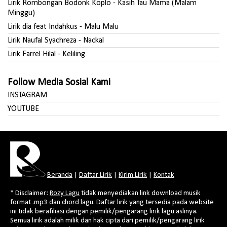
Lirik Rombongan Bodonk Koplo - Kasih Tau Mama (Malam
Minggu)
Lirik dia feat Indahkus - Malu Malu
Lirik Naufal Syachreza - Nackal
Lirik Farrel Hilal - Keliling
Follow Media Sosial Kami
INSTAGRAM
YOUTUBE
Beranda
|
Daftar Lirik
|
Kirim Lirik
|
Kontak
* Disclaimer:
Rozy Lagu
tidak menyediakan link download musik
format .mp3 dan chord lagu. Daftar lirik yang tersedia pada website
ini tidak berafiliasi dengan pemilik/pengarang lirik lagu aslinya.
Semua lirik adalah milik dan hak cipta dari pemilik/pengarang lirik