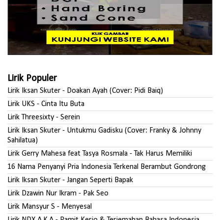
Lirik Populer
Lirik Iksan Skuter - Doakan Ayah (Cover: Pidi Baiq)
Lirik UKS - Cinta Itu Buta
Lirik Threesixty - Serein
Lirik Iksan Skuter - Untukmu Gadisku (Cover: Franky & Johnny
Sahilatua)
Lirik Gerry Mahesa feat Tasya Rosmala - Tak Harus Memiliki
16 Nama Penyanyi Pria Indonesia Terkenal Berambut Gondrong
Lirik Iksan Skuter - Jangan Seperti Bapak
Lirik Dzawin Nur Ikram - Pak Seo
Lirik Mansyur S - Menyesal
Lirik NDX A.K.A - Pamit Kerjo & Terjemahan Bahasa Indonesia