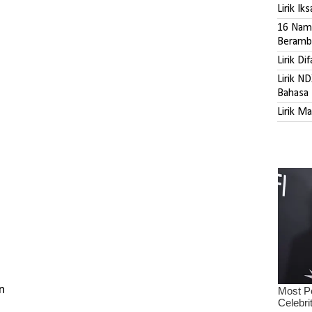
Lirik Ik
16 Nama
Beramb
Lirik Di
Lirik N
Bahasa 
Lirik M
n