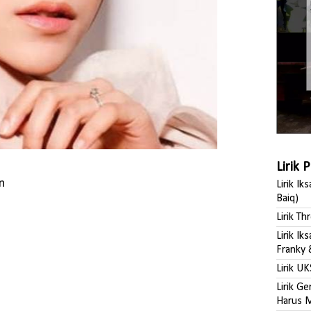
Lirik 
n
Lirik Ik
Baiq)
Lirik Th
Lirik I
Franky 
Lirik UK
Lirik G
Harus M