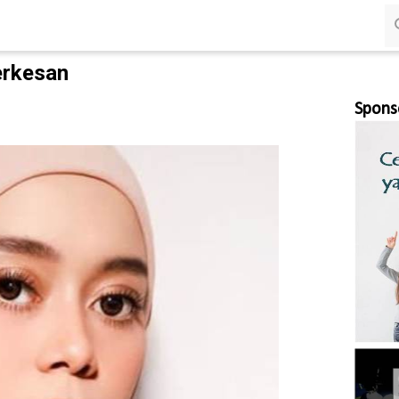
Langsung ke konten utama
Terkesan
Spons