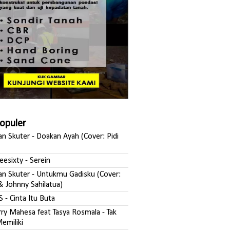
Populer
san Skuter - Doakan Ayah (Cover: Pidi
reesixty - Serein
ksan Skuter - Untukmu Gadisku (Cover:
& Johnny Sahilatua)
S - Cinta Itu Buta
erry Mahesa feat Tasya Rosmala - Tak
emiliki