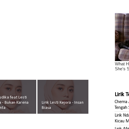
Lirik 
Judika feat Lesti
Chema A
a - Bukan Karena
Lirik Lesti Kejora - Insan
Tengah 
inta
Biasa
Lirik N
Kicau M