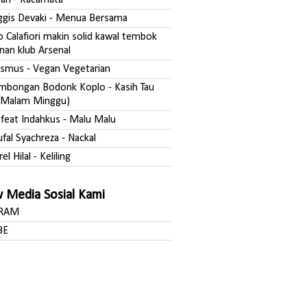
fgan - Kacamata
nggis Devaki - Menua Bersama
o Calafiori makin solid kawal tembok
nan klub Arsenal
asmus - Vegan Vegetarian
ombongan Bodonk Koplo - Kasih Tau
Malam Minggu)
a feat Indahkus - Malu Malu
ufal Syachreza - Nackal
rel Hilal - Keliling
w Media Sosial Kami
GRAM
BE