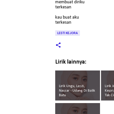
membuat diriku
terkesan
kau buat aku
terkesan
LESTI KEJORA
Lirik lainnya:
Lirik Ungu, Lesti,
Lirik 
Nassar - Udang Di Balik
Kejor
Batu
Tak C