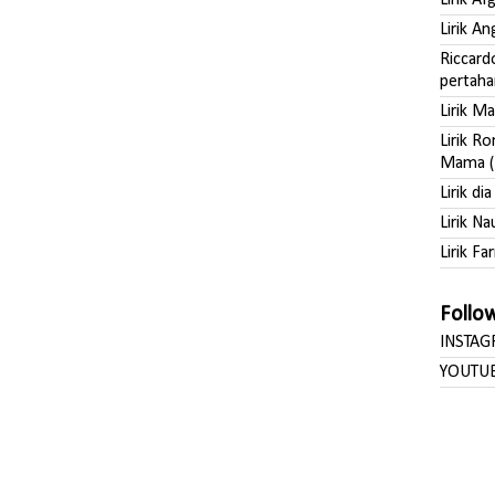
Lirik A
Lirik A
Riccard
pertaha
Lirik M
Lirik R
Mama (
Lirik di
Lirik Na
Lirik Far
Follo
INSTA
YOUTU