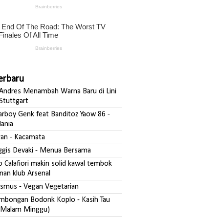
Terbaru
ndres Menambah Warna Baru di Lini
Stuttgart
darboy Genk feat Banditoz Yaow 86 -
ania
fgan - Kacamata
nggis Devaki - Menua Bersama
o Calafiori makin solid kawal tembok
nan klub Arsenal
asmus - Vegan Vegetarian
ombongan Bodonk Koplo - Kasih Tau
Malam Minggu)