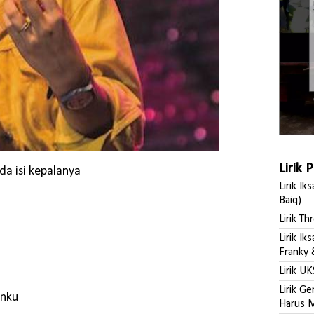
Lirik 
da isi kepalanya
Lirik Ik
Baiq)
Lirik Th
Lirik I
Franky 
Lirik UK
Lirik G
anku
Harus M