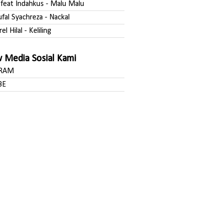
a feat Indahkus - Malu Malu
ufal Syachreza - Nackal
rel Hilal - Keliling
w Media Sosial Kami
GRAM
BE