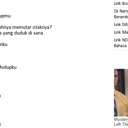
Lirik Ik
16 Nama
dupmu
Beramb
Lirik Di
rahnya memutar otaknya?
Lirik M
a yang duduk di sana
Lirik N
anku
Bahasa 
 hidupku
)
)