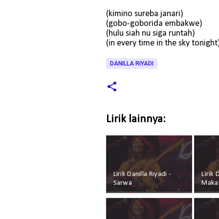
(kimino sureba janari)
(gobo-goborida embakwe)
(hulu siah nu siga runtah)
(in every time in the sky tonight
DANILLA RIYADI
Lirik lainnya:
Lirik Danilla Riyadi -
Lirik 
Sarwa
Maka 