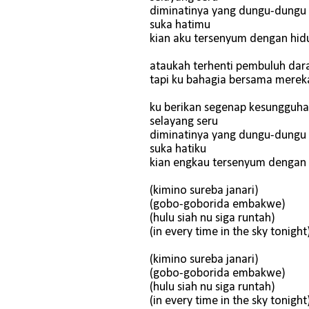
diminatinya yang dungu-dungu
suka hatimu
kian aku tersenyum dengan hi
ataukah terhenti pembuluh da
tapi ku bahagia bersama merek
ku berikan segenap kesungguh
selayang seru
diminatinya yang dungu-dungu
suka hatiku
kian engkau tersenyum dengan
(kimino sureba janari)
(gobo-goborida embakwe)
(hulu siah nu siga runtah)
(in every time in the sky tonight
(kimino sureba janari)
(gobo-goborida embakwe)
(hulu siah nu siga runtah)
(in every time in the sky tonight