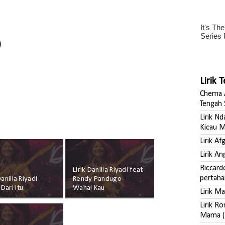
)
Lirik 
Chema A
Tengah 
Lirik N
Kicau M
Lirik A
Lirik A
Riccard
Lirik Danilla Riyadi feat
pertaha
Danilla Riyadi -
Rendy Pandugo -
Dari Itu
Wahai Kau
Lirik M
Lirik R
Mama (