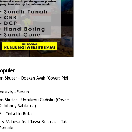
Populer
san Skuter - Doakan Ayah (Cover: Pidi
reesixty - Serein
ksan Skuter - Untukmu Gadisku (Cover:
& Johnny Sahilatua)
S - Cinta Itu Buta
erry Mahesa feat Tasya Rosmala - Tak
emiliki