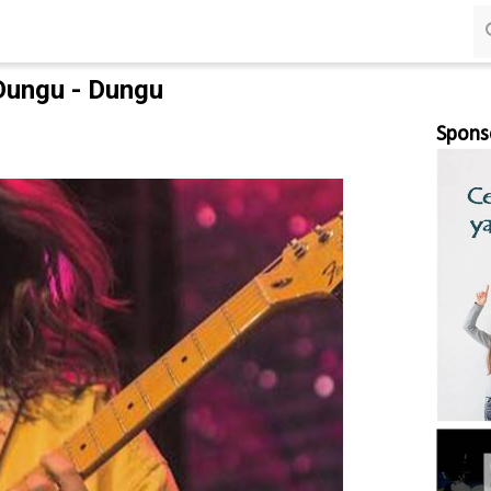
Langsung ke konten utama
- Dungu - Dungu
Spons