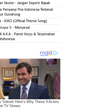
san Skuter - Jangan Seperti Bapak
 Penyanyi Pria Indonesia Terkenal
ut Gondrong
fa - KIKO (Official Theme Song)
ansyur S - Menyesal
DX A.K.A - Pamit Kerjo & Terjemahan
Indonesia