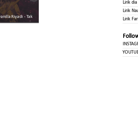
Lirik di
Lirik Na
Danilla Riyadi - Tak
Lirik Far
Follo
INSTA
YOUTU