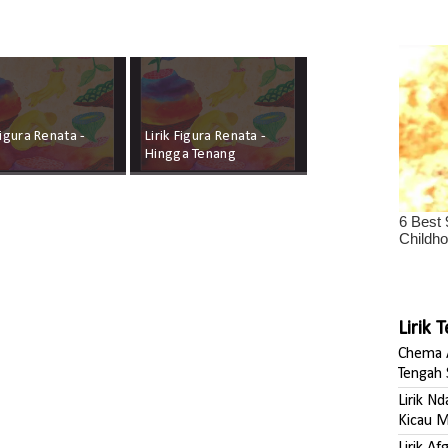
Figura Renata -
Lirik Figura Renata -
Hingga Tenang
Lirik 
Chema A
Tengah 
Lirik N
Kicau M