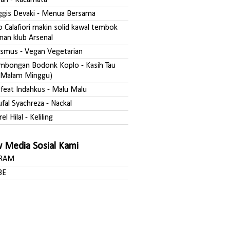
fgan - Kacamata
nggis Devaki - Menua Bersama
o Calafiori makin solid kawal tembok
nan klub Arsenal
asmus - Vegan Vegetarian
ombongan Bodonk Koplo - Kasih Tau
Malam Minggu)
a feat Indahkus - Malu Malu
ufal Syachreza - Nackal
rel Hilal - Keliling
w Media Sosial Kami
GRAM
BE