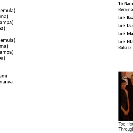
16 Nama
Beramb
semula)
ima)
Lirik Ik
hampa)
Lirik D
pa)
Lirik M
semula)
Lirik N
ima)
Bahasa 
hampa)
pa)
rami
knanya