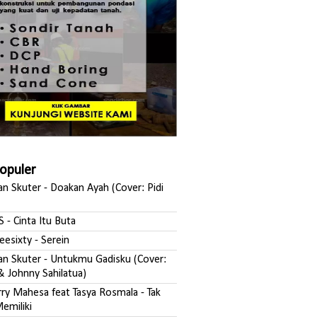
Populer
san Skuter - Doakan Ayah (Cover: Pidi
S - Cinta Itu Buta
reesixty - Serein
ksan Skuter - Untukmu Gadisku (Cover:
& Johnny Sahilatua)
erry Mahesa feat Tasya Rosmala - Tak
emiliki