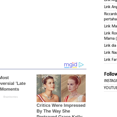
Lirik A
Lirik A
Riccard
pertaha
Lirik M
Lirik R
Mama (
Lirik di
Lirik Na
Lirik Far
Follo
INSTA
YOUTU