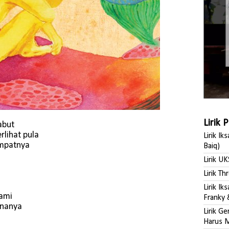
Lirik 
abut
lihat pula
Lirik Ik
empatnya
Baiq)
Lirik UK
Lirik Th
Lirik I
rami
Franky 
knanya
Lirik G
Harus M