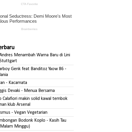
Terbaru
ndres Menambah Warna Baru di Lini
Stuttgart
darboy Genk feat Banditoz Yaow 86 -
ania
fgan - Kacamata
nggis Devaki - Menua Bersama
o Calafiori makin solid kawal tembok
nan klub Arsenal
asmus - Vegan Vegetarian
ombongan Bodonk Koplo - Kasih Tau
Malam Minggu)