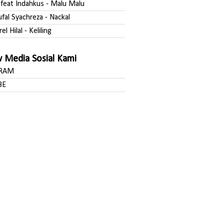
a feat Indahkus - Malu Malu
ufal Syachreza - Nackal
rel Hilal - Keliling
w Media Sosial Kami
GRAM
BE