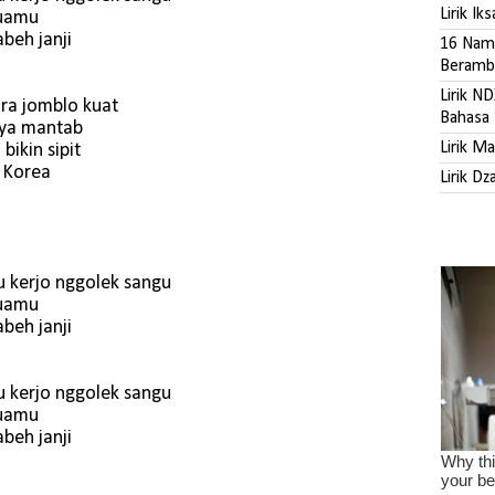
Lirik Ik
tuamu
beh janji
16 Nama
Beramb
Lirik N
ra jomblo kuat
Bahasa 
nya mantab
Lirik M
bikin sipit
 Korea
Lirik D
 kerjo nggolek sangu
tuamu
beh janji
 kerjo nggolek sangu
tuamu
beh janji