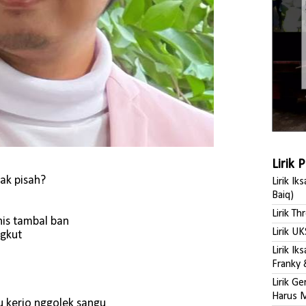
Lirik 
ak pisah?
Lirik Ik
Baiq)
Lirik Th
nis tambal ban
Lirik UK
ngkut
Lirik I
Franky 
Lirik G
Harus M
 kerjo nggolek sangu