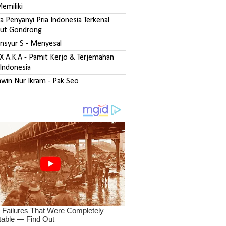
emiliki
 Penyanyi Pria Indonesia Terkenal
ut Gondrong
ansyur S - Menyesal
DX A.K.A - Pamit Kerjo & Terjemahan
Indonesia
zawin Nur Ikram - Pak Seo