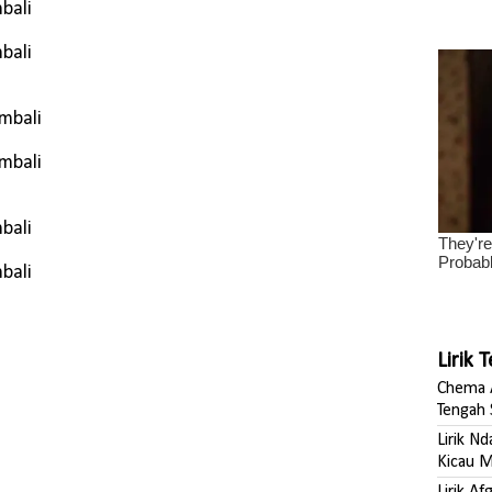
bali
bali
embali
embali
bali
bali
Lirik 
Chema A
Tengah 
Lirik N
Kicau M