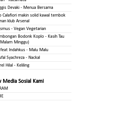
fgan - Kacamata
nggis Devaki - Menua Bersama
o Calafiori makin solid kawal tembok
nan klub Arsenal
asmus - Vegan Vegetarian
ombongan Bodonk Koplo - Kasih Tau
Malam Minggu)
a feat Indahkus - Malu Malu
ufal Syachreza - Nackal
rel Hilal - Keliling
w Media Sosial Kami
GRAM
BE