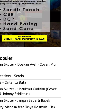
Populer
san Skuter - Doakan Ayah (Cover: Pidi
reesixty - Serein
S - Cinta Itu Buta
ksan Skuter - Untukmu Gadisku (Cover:
& Johnny Sahilatua)
san Skuter - Jangan Seperti Bapak
erry Mahesa feat Tasya Rosmala - Tak