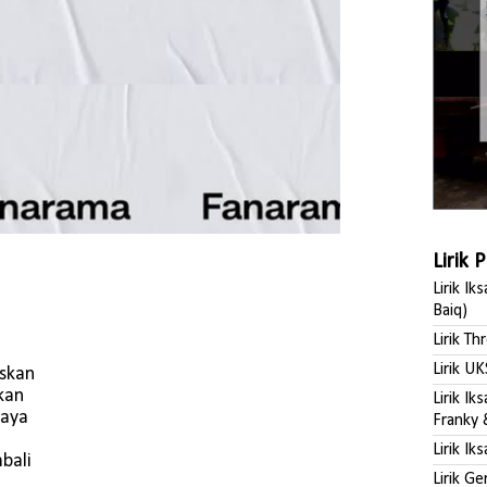
Lirik 
Lirik Ik
Baiq)
Lirik Th
Lirik UK
askan
akan
Lirik I
caya
Franky 
Lirik Ik
bali
Lirik G