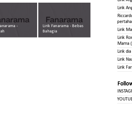
Lirik A
Lirik A
Riccard
pertaha
 Fanarama -
Lirik Fanarama - Bebas
Lirik M
kah
Bahagia
Lirik R
Mama (
Lirik di
Lirik Na
Lirik Far
Follo
INSTA
YOUTU