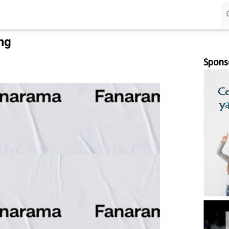
Langsung ke konten utama
ng
Spons