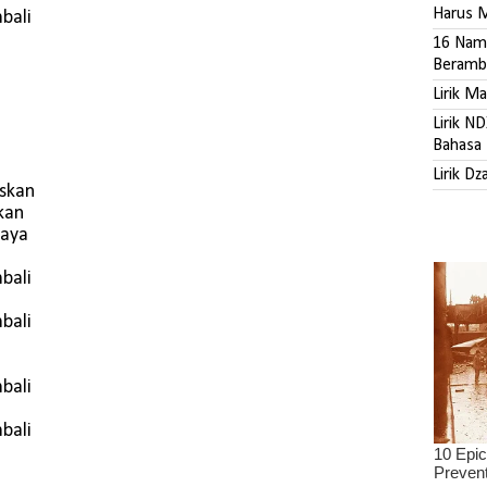
Harus M
bali
16 Nama
Beramb
Lirik M
Lirik N
Bahasa 
Lirik D
askan
akan
caya
bali
bali
bali
bali