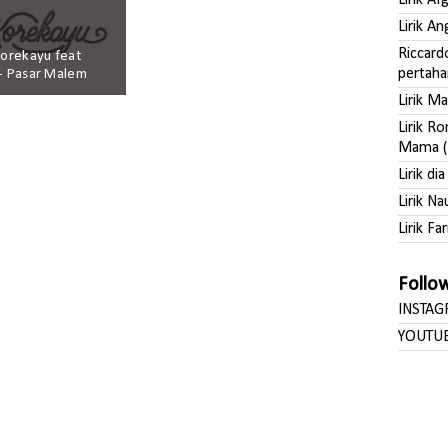
Lirik A
Lirik A
Riccard
 Korekayu feat
pertaha
 - Pasar Malem
Lirik M
Lirik R
Mama (
Lirik di
Lirik Na
Lirik Far
Follo
INSTA
YOUTU