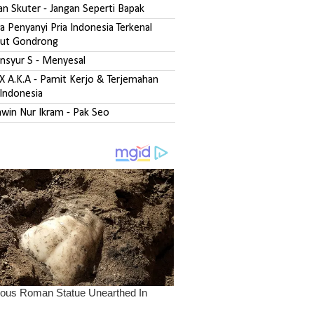
san Skuter - Jangan Seperti Bapak
 Penyanyi Pria Indonesia Terkenal
ut Gondrong
ansyur S - Menyesal
DX A.K.A - Pamit Kerjo & Terjemahan
Indonesia
zawin Nur Ikram - Pak Seo