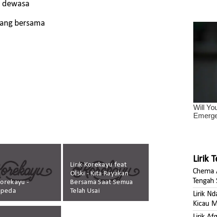
i dewasa
uang bersama
Lirik 
Lirik Korekayu feat
Chema A
Olski - Kita Rayakan
Tengah 
 Korekayu -
Bersama Saat Semua
epeda
Telah Usai
Lirik N
Kicau M