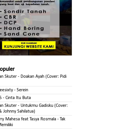
Populer
san Skuter - Doakan Ayah (Cover: Pidi
reesixty - Serein
S - Cinta Itu Buta
ksan Skuter - Untukmu Gadisku (Cover:
& Johnny Sahilatua)
erry Mahesa feat Tasya Rosmala - Tak
emiliki