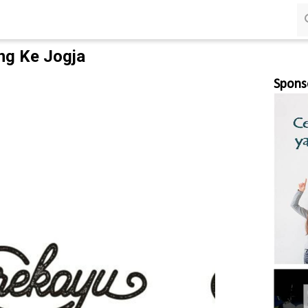
Langsung ke konten utama
ang Ke Jogja
Spons