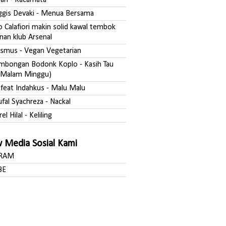
fgan - Kacamata
nggis Devaki - Menua Bersama
o Calafiori makin solid kawal tembok
nan klub Arsenal
asmus - Vegan Vegetarian
ombongan Bodonk Koplo - Kasih Tau
Malam Minggu)
a feat Indahkus - Malu Malu
ufal Syachreza - Nackal
rel Hilal - Keliling
w Media Sosial Kami
GRAM
BE