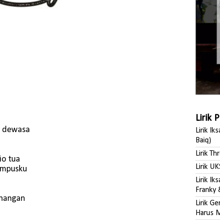
Lirik 
i dewasa
Lirik Ik
Baiq)
Lirik Th
io tua
Lirik UK
ampusku
Lirik I
Franky 
enangan
Lirik G
Harus M