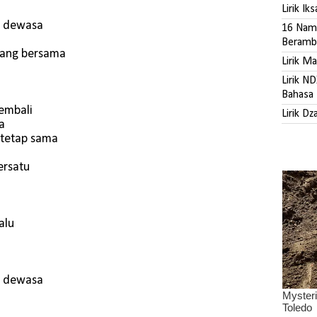
Lirik Ik
i dewasa
16 Nama
Beramb
uang bersama
Lirik M
Lirik N
Bahasa 
embali
Lirik D
a
 tetap sama
ersatu
alu
i dewasa