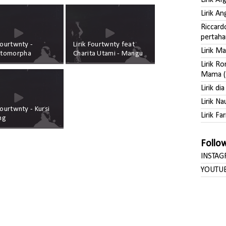
Lirik A
Lirik A
Riccard
pertaha
Fourtwnty -
Lirik Fourtwnty feat
Lirik M
tomorpha
Charita Utami - Mangu
Lirik R
Mama (
Lirik di
Lirik Na
Fourtwnty - Kursi
Lirik Far
ng
Follo
INSTA
YOUTU