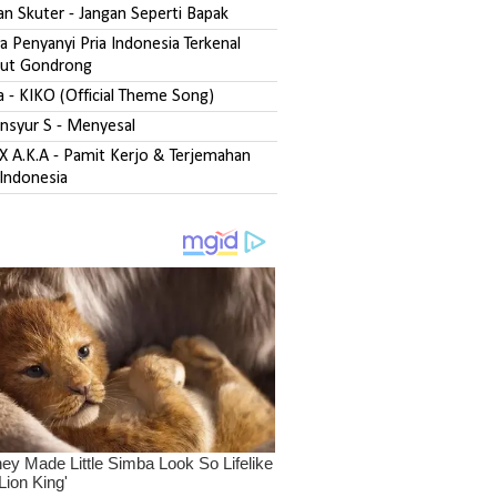
san Skuter - Jangan Seperti Bapak
 Penyanyi Pria Indonesia Terkenal
ut Gondrong
fa - KIKO (Official Theme Song)
ansyur S - Menyesal
DX A.K.A - Pamit Kerjo & Terjemahan
Indonesia