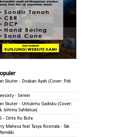
Populer
san Skuter - Doakan Ayah (Cover: Pidi
reesixty - Serein
ksan Skuter - Untukmu Gadisku (Cover:
& Johnny Sahilatua)
S - Cinta Itu Buta
erry Mahesa feat Tasya Rosmala - Tak
emiliki