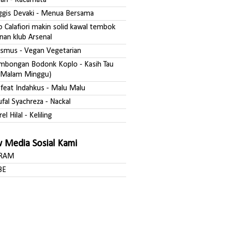
fgan - Kacamata
nggis Devaki - Menua Bersama
o Calafiori makin solid kawal tembok
nan klub Arsenal
asmus - Vegan Vegetarian
ombongan Bodonk Koplo - Kasih Tau
Malam Minggu)
a feat Indahkus - Malu Malu
ufal Syachreza - Nackal
rel Hilal - Keliling
w Media Sosial Kami
GRAM
BE