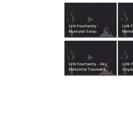
Lirik Fourtwnty -
Lirik 
Nyanyian Surau
Nema
Lirik Fourtwnty - Aku
Lirik 
Mencintai Traumaku
Goya