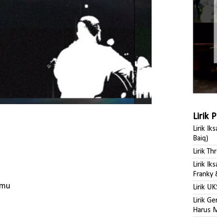
Lirik 
Lirik Ik
Baiq)
Lirik Th
Lirik I
Franky 
rmu
Lirik UK
Lirik G
Harus M