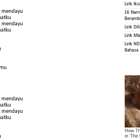
Lirik Ik
g mendayu
16 Nama
natku
Beramb
g mendayu
Lirik Di
natku
Lirik M
Lirik N
u
Bahasa 
rmu
g mendayu
natku
g mendayu
natku
u