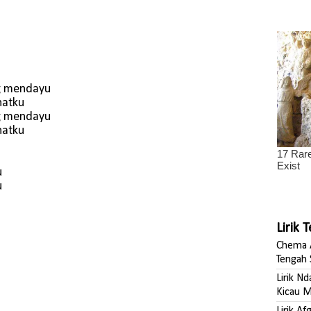
g mendayu
natku
g mendayu
natku
u
u
Lirik 
Chema A
Tengah 
Lirik N
Kicau M