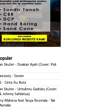
Populer
san Skuter - Doakan Ayah (Cover: Pidi
reesixty - Serein
S - Cinta Itu Buta
ksan Skuter - Untukmu Gadisku (Cover:
& Johnny Sahilatua)
erry Mahesa feat Tasya Rosmala - Tak
emiliki