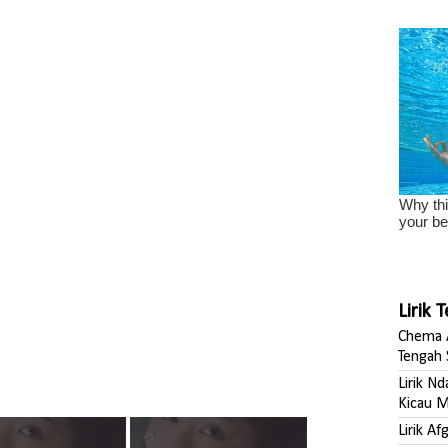
Lirik 
Chema A
Tengah 
Lirik N
Kicau M
Lirik A