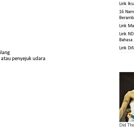
Lirik Ik
16 Nama
Beramb
Lirik M
Lirik N
Bahasa 
Lirik Di
ulang
 atau penyejuk udara