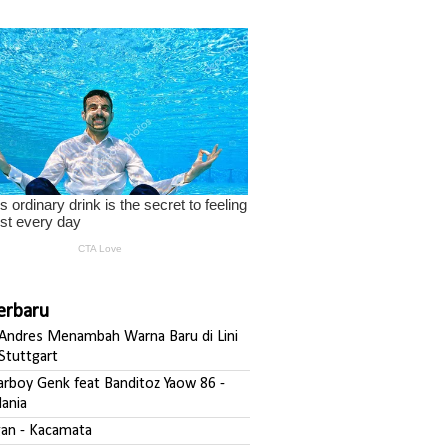
Terbaru
ndres Menambah Warna Baru di Lini
Stuttgart
darboy Genk feat Banditoz Yaow 86 -
ania
fgan - Kacamata