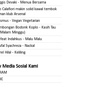
nggis Devaki - Menua Bersama
o Calafiori makin solid kawal tembok
nan klub Arsenal
asmus - Vegan Vegetarian
ombongan Bodonk Koplo - Kasih Tau
Malam Minggu)
a feat Indahkus - Malu Malu
ufal Syachreza - Nackal
rel Hilal - Keliling
w Media Sosial Kami
GRAM
BE