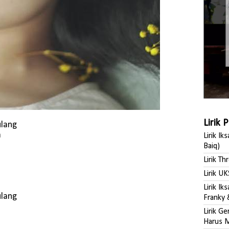
Lirik 
ulang
a
Lirik Ik
Baiq)
Lirik Th
Lirik UK
Lirik I
ulang
Franky 
Lirik G
Harus M