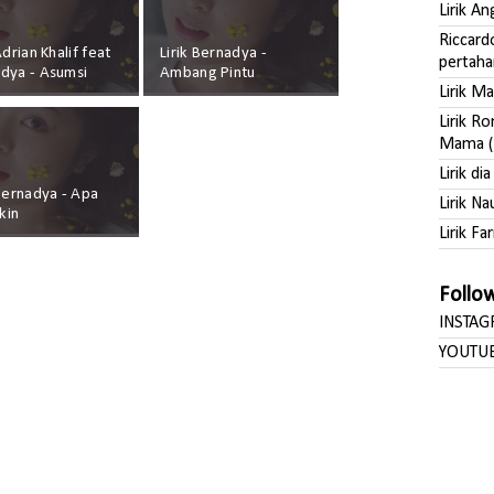
Lirik A
Riccard
Adrian Khalif feat
Lirik Bernadya -
pertaha
dya - Asumsi
Ambang Pintu
Lirik M
Lirik R
Mama (
Lirik di
 Bernadya - Apa
Lirik Na
kin
Lirik Far
Follo
INSTA
YOUTU