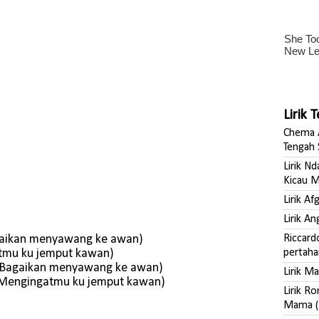
Lirik 
Chema A
Tengah 
Lirik N
Kicau M
Lirik A
Lirik A
agaikan menyawang ke awan)
Riccard
tmu ku jemput kawan)
pertaha
 (Bagaikan menyawang ke awan)
Lirik M
 (Mengingatmu ku jemput kawan)
Lirik R
Mama (