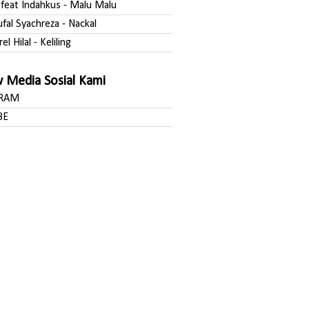
a feat Indahkus - Malu Malu
ufal Syachreza - Nackal
rel Hilal - Keliling
w Media Sosial Kami
GRAM
BE