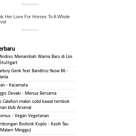
Terbaru
ndres Menambah Warna Baru di Lini
Stuttgart
darboy Genk feat Banditoz Yaow 86 -
ania
fgan - Kacamata
nggis Devaki - Menua Bersama
o Calafiori makin solid kawal tembok
nan klub Arsenal
asmus - Vegan Vegetarian
ombongan Bodonk Koplo - Kasih Tau
Malam Minggu)