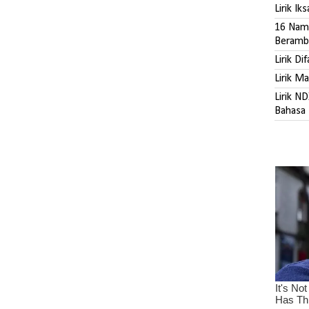
Lirik Ik
16 Nama
Beramb
Lirik Di
Lirik M
Lirik N
Bahasa 