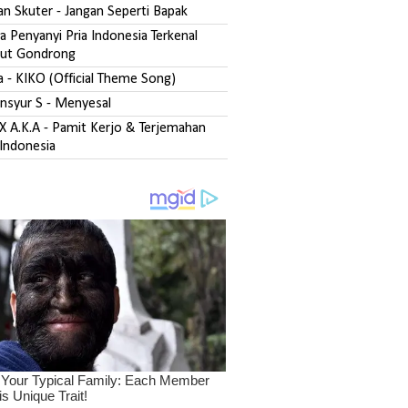
san Skuter - Jangan Seperti Bapak
 Penyanyi Pria Indonesia Terkenal
ut Gondrong
fa - KIKO (Official Theme Song)
ansyur S - Menyesal
DX A.K.A - Pamit Kerjo & Terjemahan
Indonesia