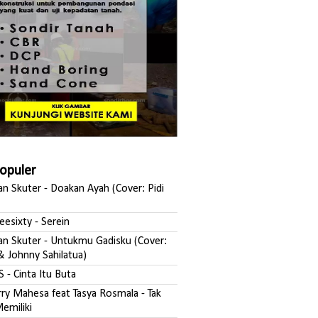
Populer
san Skuter - Doakan Ayah (Cover: Pidi
reesixty - Serein
ksan Skuter - Untukmu Gadisku (Cover:
& Johnny Sahilatua)
S - Cinta Itu Buta
erry Mahesa feat Tasya Rosmala - Tak
emiliki