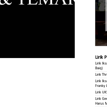
Lirik 
Lirik Ik
Baiq)
Lirik Th
Lirik I
Franky 
Lirik UK
Lirik G
Harus M