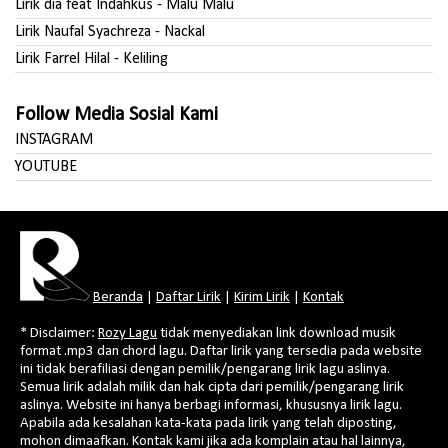
Lirik dia feat Indahkus - Malu Malu
Lirik Naufal Syachreza - Nackal
Lirik Farrel Hilal - Keliling
Follow Media Sosial Kami
INSTAGRAM
YOUTUBE
Beranda
|
Daftar Lirik
|
Kirim Lirik
|
Kontak
* Disclaimer:
Rozy Lagu
tidak menyediakan link download musik
format .mp3 dan chord lagu. Daftar lirik yang tersedia pada website
ini tidak berafiliasi dengan pemilik/pengarang lirik lagu aslinya.
Semua lirik adalah milik dan hak cipta dari pemilik/pengarang lirik
aslinya. Website ini hanya berbagi informasi, khususnya lirik lagu.
Apabila ada kesalahan kata-kata pada lirik yang telah diposting,
mohon dimaafkan. Kontak kami jika ada komplain atau hal lainnya,